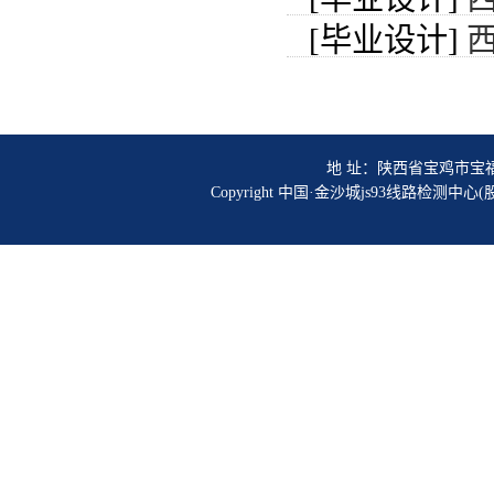
[毕业设计]
地 址：陕西省宝鸡市宝福路56号
Copyright 中国·金沙城js93线路检测中心(股份