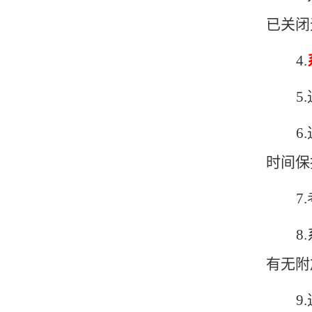
已关闭
4.
5.
6.
时间保
7
8.
有无附
9.