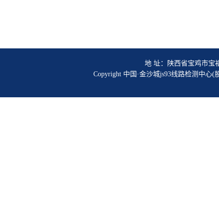
地 址：陕西省宝鸡市宝福路56号
Copyright 中国·金沙城js93线路检测中心(股份