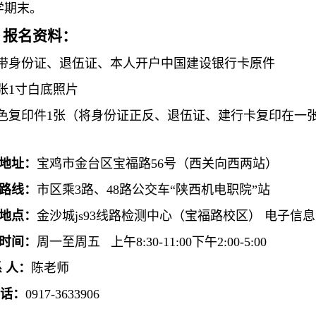
学期末。
、报名资料：
携带身份证、退伍证、本人开户中国建设银行卡原件
两张1寸白底照片
彩色复印件1张（将身份证正反、退伍证、建行卡复印在一张
地址：
宝鸡市金台区宝福路56号（西关向西两站）
路线：
市区乘3路、48路公交车“陕西机电职院”站
地点：
金沙城js93线路检测中心（宝福路校区）
电子信息
时间：
周一至周五
上午8:30-11:00下午2:00-5:00
系 人：
陈老师
话：
0917-3633906