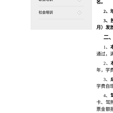
名。
2、
社会培训
3、
月）发
二
1、
通过，
2、
年，学
3、
学费自
4、
卡、驾
票金额