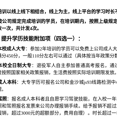
培训以线上线下相结合，线上为主，线上平台的学习时长不
按公司规定完成培训的学员，在培训期内，按照上级规定
放一次，共计发4次。
、提升学历技能附加项（四选一）：
本校成人大专
：参加2年培训的学员可以免费上公司成人
满分450分，一般110分左右可以通过（具体按当年政策分
本校全日制大专
：退役军人自主参加普通高考报名，通
费按照国家相关政策报销，生活费按照实际培训期限发放
成人本科
：大专学历可报名公司和金沙城js93线路检测
理。
驾照
：报名成人本科者且自愿学习驾驶技能，在入校一年
照和驾照报名发票来公司办理报销手续。给予报销不超过30
报销，超过3000元的超额部分，费用自理）。时长超过