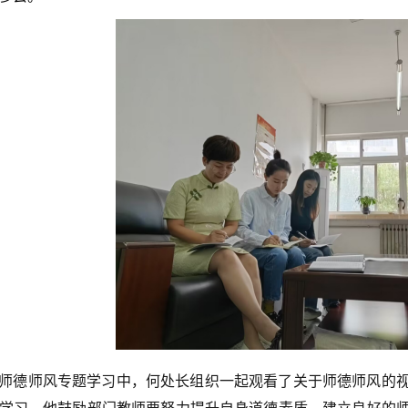
师德师风专题学习中
，何处长组织一起观看
了关于师德师风的