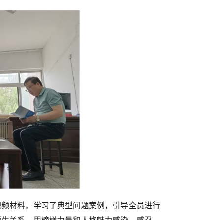
视频材料
，学习了典型问题案例
，引导
全
员进行