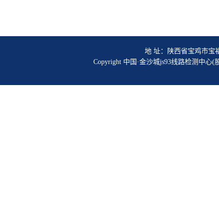
地 址：陕西省宝鸡市宝福路56号
Copyright 中国·金沙城js93线路检测中心(股份